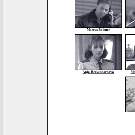
Marcus Bodmer
Anja Heckendornová
Ma