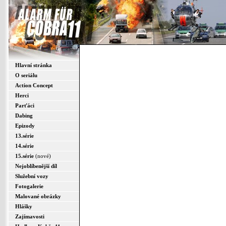
Hlavní stránka
O seriálu
Action Concept
Herci
Parťáci
Dabing
Epizody
13.série
14.série
15.série
(nové)
Nejoblíbenější díl
Služební vozy
Fotogalerie
Malované obrázky
Hlášky
Zajímavosti