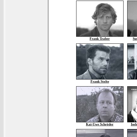
Frank Traber
Su
Frank Stolte
Kai-Uwe Schröder
Iso