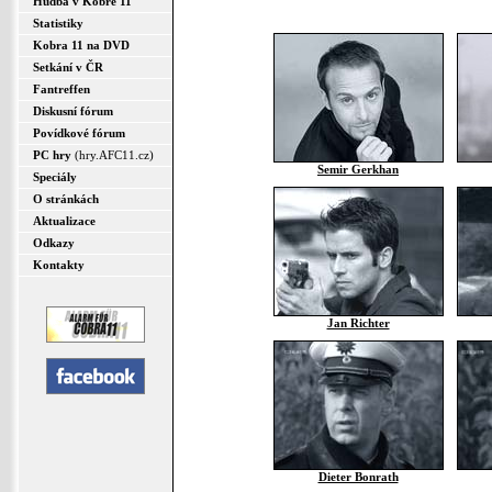
Hudba v Kobře 11
Statistiky
Kobra 11 na DVD
Setkání v ČR
Fantreffen
Diskusní fórum
Povídkové fórum
PC hry
(hry.AFC11.cz)
Semir Gerkhan
Speciály
O stránkách
Aktualizace
Odkazy
Kontakty
Jan Richter
Dieter Bonrath