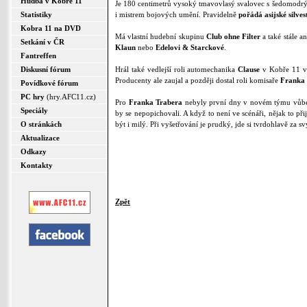
Hudba v Kobře 11
Je 180 centimetrů vysoký tmavovlasý svalovec s šedomodrýma 
Statistiky
i mistrem bojových umění. Pravidelně
pořádá asijské silve
Kobra 11 na DVD
Má vlastní hudební skupinu
Club ohne Filter
a také stále a
Setkání v ČR
Klaun
nebo
Edelovi & Starckové
.
Fantreffen
Diskusní fórum
Hrál také vedlejší roli automechanika
Clause
v Kobře 11 v 
Producenty ale zaujal a později dostal roli komisaře
Franka 
Povídkové fórum
PC hry
(hry.AFC11.cz)
Pro
Franka Trabera
nebyly první dny v novém týmu vůbec j
Speciály
by se nepopichovali. A když to není ve scénáři, nějak to př
O stránkách
být i milý. Při vyšetřování je prudký, jde si tvrdohlavě za 
Aktualizace
Odkazy
Kontakty
Zpět