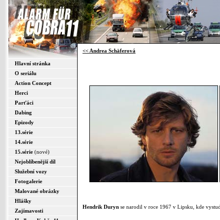
<< Andrea Schäferová
Hlavní stránka
O seriálu
Action Concept
Herci
Parťáci
Dabing
Epizody
13.série
14.série
15.série
(nové)
Nejoblíbenější díl
Služební vozy
Fotogalerie
Malované obrázky
Hlášky
Hendrik Duryn
se narodil v roce 1967 v Lipsku, kde vystu
Zajímavosti