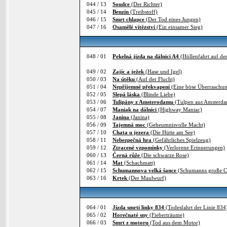
044 / 13
Soudce
(Der Richter)
045 / 14
Benzín
(Treibstoff)
046 / 15
Smrt chlapce
(Der Tod eines Jungen)
047 / 16
Osamělé vítězství
(Ein einsamer Sieg)
048 / 01
Pekelná jízda na dálnici A4
(Höllenfahrt auf de
049 / 02
Zajíc a ježek
(Hase und Igel)
050 / 03
Na útěku
(Auf der Flucht)
051 / 04
Nepříjemné překvapení
(Eine böse Überraschu
052 / 05
Slepá láska
(Blinde Liebe)
053 / 06
Tulipány z Amsterodamu
(Tulpen aus Amsterd
054 / 07
Maniak na dálnici
(Highway Maniac)
055 / 08
Janina
(Janina)
056 / 09
Tajemná moc
(Geheumnisvolle Macht)
057 / 10
Chata u jezera
(Die Hütte am See)
058 / 11
Nebezpečná hra
(Gefährliches Spielzeug)
059 / 12
Ztracené vzpomínky
(Verlorene Erinnerungen)
060 / 13
Černá růže
(Die schwarze Rose)
061 / 14
Mat
(Schachmatt)
062 / 15
Schumannova velká šance
(Schumanns große C
063 / 16
Krtek
(Der Maulwurf)
064 / 01
Jízda smrti linky 834
(Todesfahrt der Linie 834
065 / 02
Horečnaté sny
(Fieberträume)
066 / 03
Smrt z motoru
(Tod aus dem Motor)