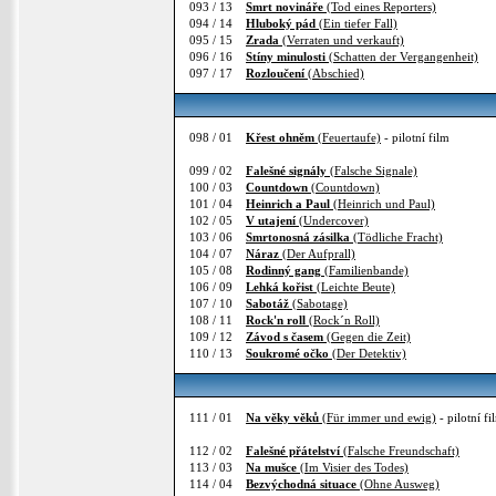
093 / 13
Smrt novináře
(Tod eines Reporters)
094 / 14
Hluboký pád
(Ein tiefer Fall)
095 / 15
Zrada
(Verraten und verkauft)
096 / 16
Stíny minulosti
(Schatten der Vergangenheit)
097 / 17
Rozloučení
(Abschied)
098 / 01
Křest ohněm
(Feuertaufe)
- pilotní film
099 / 02
Falešné signály
(Falsche Signale)
100 / 03
Countdown
(Countdown)
101 / 04
Heinrich a Paul
(Heinrich und Paul)
102 / 05
V utajení
(Undercover)
103 / 06
Smrtonosná zásilka
(Tödliche Fracht)
104 / 07
Náraz
(Der Aufprall)
105 / 08
Rodinný gang
(Familienbande)
106 / 09
Lehká kořist
(Leichte Beute)
107 / 10
Sabotáž
(Sabotage)
108 / 11
Rock'n roll
(Rock´n Roll)
109 / 12
Závod s časem
(Gegen die Zeit)
110 / 13
Soukromé očko
(Der Detektiv)
111 / 01
Na věky věků
(Für immer und ewig)
- pilotní fi
112 / 02
Falešné přátelství
(Falsche Freundschaft)
113 / 03
Na mušce
(Im Visier des Todes)
114 / 04
Bezvýchodná situace
(Ohne Ausweg)