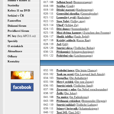
Hudba v Kobře 11
017 / 08
Selhání brzd
(Bremsversagen)
Statistiky
018 / 09
Srážka
(Crash)
019 / 10
Dětské starosti
(Kindersorgen)
Kobra 11 na DVD
020 / 11
Generální zkouška
(Generalprobe)
Setkání v ČR
021 / 12
Loupeživý rytíř
(Raubritter)
Fantreffen
022 / 13
Stop Volej
(Volley stop)
023 / 14
Uhoď
(Schlag Zu)
Diskusní fórum
024 / 15
Děti slunce
(Sonnenkinder)
Povídkové fórum
025 / 16
Mezi dvěma kameny
(Zwischen den Fronten)
PC hry
(hry.AFC11.cz)
026 / 17
Shnilá jablka
(Faule Äpfel)
027 / 18
Krátký oddech
(Kurze Rast)
Speciály
028 / 19
Jed
(Gift)
O stránkách
029 / 20
Smrtící sláva
(Tödlicher Ruhm)
Aktualizace
030 / 21
Překupníci
(Schnäppchenjäger)
031 / 22
Pohřební vůz
(Leichenwagen)
Odkazy
Kontakty
032 / 01
Poslední šance
(Die letzte Chance)
033 / 02
Tank na scestí
(Ein Leopard läuft Amok)
034 / 03
Stopařka
(Die Anhalterin)
035 / 04
Mrtvý svědek
(Der tote Zeuge)
036 / 05
Smrtící písek
(Tödlicher Sand)
037 / 06
Ztracená v mlze
(Im Nebel verschwunden)
038 / 07
Žolík
(Der Joker)
041 / 08
Na mušce
(Im Fadenkreuz)
043 / 09
Přehnaná ctižádost
(Brennender Ehrgeiz)
042 / 10
Smrtící náklad
(Tödliche Ladung)
039 / 11
Stínový bojovník
(Schattenkrieger)
040 / 12
Taxi 541
(Taxi 541)