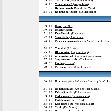
165 / 08
Vina a trest
(Schuld und Sühne)
166 / 09
V moci únosců
(Ausgeliefert)
167 / 10
Hodina pravdy
(Stunde der Wahrheit)
168 / 11
Rodinná záležitost
(Familiensache)
169 / 01
Únos
(Entführt)
170 / 02
Infarkt
(Infarkt)
171 / 03
Krysí hnízdo
(Rattennest)
172 / 04
Stará škola
(Alte Schule)
173 / 05
Město v ohrožení
(Stadt in Angst)
- pilotní film
174 / 06
Vymahač
(Inkasso)
175 / 07
Oko za oko
(Auge um Auge)
176 / 08
Žít a nechat žít
(Leben und leben lassen)
177 / 09
Stoprocentní ztráta
(Totalverlust)
178 / 10
Exodus
(Exodus)
179 / 11
Mezi nepřáteli
(Unter Feinden)
180 / 01
Na vlastní pěst
(Auf eigene Faust)
- pilotní film
181 / 02
Na konci mládí
(Am Ende der Jugend)
182 / 03
Krkavčí matka
(Rabenmutter)
183 / 04
Muž v pozadí
(Schattenmann)
184 / 05
Pod tlakem
(Unter Druck)
185 / 06
Kdo jednou lže
(Wer einmal lügt)
186 / 07
Zrada
(Der Verrat)