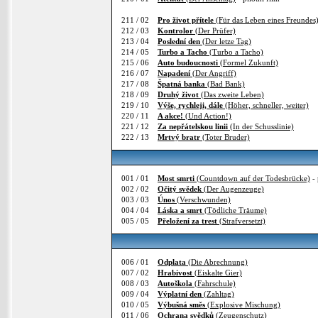
211 / 02
Pro život přítele
(Für das Leben eines Freundes
212 / 03
Kontrolor
(Der Prüfer)
213 / 04
Poslední den
(Der letze Tag)
214 / 05
Turbo a Tacho
(Turbo a Tacho)
215 / 06
Auto budoucnosti
(Formel Zukunft)
216 / 07
Napadení
(Der Angriff)
217 / 08
Špatná banka
(Bad Bank)
218 / 09
Druhý život
(Das zweite Leben)
219 / 10
Výše, rychleji, dále
(Höher, schneller, weiter)
220 / 11
A akce!
(Und Action!)
221 / 12
Za nepřátelskou linii
(In der Schusslinie)
222 / 13
Mrtvý bratr
(Toter Bruder)
001 / 01
Most smrti
(Countdown auf der Todesbrücke)
- 
002 / 02
Očitý svědek
(Der Augenzeuge)
003 / 03
Únos
(Verschwunden)
004 / 04
Láska a smrt
(Tödliche Träume)
005 / 05
Přeložení za trest
(Strafversetzt)
006 / 01
Odplata
(Die Abrechnung)
007 / 02
Hrabivost
(Eiskalte Gier)
008 / 03
Autoškola
(Fahrschule)
009 / 04
Výplatní den
(Zahltag)
010 / 05
Výbušná směs
(Explosive Mischung)
011 / 06
Ochrana svědků
(Zeugenschutz)