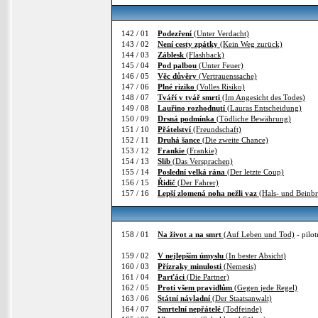
142 / 01
Podezření
(Unter Verdacht)
143 / 02
Není cesty zpátky
(Kein Weg zurück)
144 / 03
Záblesk
(Flashback)
145 / 04
Pod palbou
(Unter Feuer)
146 / 05
Věc důvěry
(Vertrauenssache)
147 / 06
Plné riziko
(Volles Risiko)
148 / 07
Tváří v tvář smrti
(Im Angesicht des Todes)
149 / 08
Lauřino rozhodnutí
(Lauras Entscheidung)
150 / 09
Drsná podmínka
(Tödliche Bewährung)
151 / 10
Přátelství
(Freundschaft)
152 / 11
Druhá šance
(Die zweite Chance)
153 / 12
Frankie
(Frankie)
154 / 13
Slib
(Das Versprachen)
155 / 14
Poslední velká rána
(Der letzte Coup)
156 / 15
Řidič
(Der Fahrer)
157 / 16
Lepší zlomená noha nežli vaz
(Hals- und Beinb
158 / 01
Na život a na smrt
(Auf Leben und Tod)
- pilot
159 / 02
V nejlepším úmyslu
(In bester Absicht)
160 / 03
Přízraky minulosti
(Nemesis)
161 / 04
Parťáci
(Die Partner)
162 / 05
Proti všem pravidlům
(Gegen jede Regel)
163 / 06
Státní návladní
(Der Staatsanwalt)
164 / 07
Smrtelní nepřátelé
(Todfeinde)