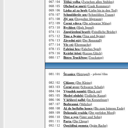
067 / 04
Těžká volba
(Zwischen allen Stühlen)
068 / 05
Obchod se smrtí
(Crash Kommerz)
069 / 06
Láska až za hrob
(Liebe bis in den Tod)
070 / 07
Schmölderův sen
(Schmölders Traum)
071 / 08
Zlý sen
(Doppelter Alptraum)
072 / 09
Černá vdova
(Die schwarze Witwe)
073 / 10
Rychlost
(High Speed)
074 / 11
Znepřátelení bratři
(Feindliche Brüder)
075 / 12
Tina a Aysim
(Tina und Aysim)
076 / 13
Závodní stáj
(Der Rennstall)
077 / 14
Věc cti
(Ehrensache)
078 / 15
Falešná hra
(Falsches Spiel)
079 / 16
Krátké štěstí
(Kurzes Glück)
080 / 17
Bistro TruckStop
(Truckstop)
081 / 01
Štvanice
(Hetzjagd)
- pilotní film
082 / 02
Chlapec
(Der Kleine)
083 / 03
Černé ovce
(Schwarze Schafe)
084 / 04
Výpadek paměti
(Black out)
085 / 05
Modré období
(Tödliche Kunst)
086 / 06
V křížové palbě
(Im Kreutzfeuer)
087 / 07
Bezbranná
(Wehrlos)
088 / 08
Až do hořkého konce
(Bis zum bitteren Ende)
089 / 09
Dokonalá vražda
(Der perfekte Mord)
090 / 10
Otec a syn
(Vater und Sohn)
091 / 11
Parta
(Die Clique)
092 / 12
Opožděná pomsta
(Späte Rache)