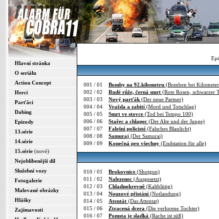
Epi
Hlavní stránka
O seriálu
Action Concept
001 / 01
Bomby na 92.kilometru
(Bomben bei Kilometer
002 / 02
Rudé růže, černá smrt
(Rote Rosen, schwarzer 
Herci
003 / 03
Nový parťák
(Der neue Partner)
Parťáci
004 / 04
Vražda a zabití
(Mord und Totschlag)
Dabing
005 / 05
Smrt ve stovce
(Tod bei Tempo 100)
006 / 06
Stařec a chlapec
(Der Alte und der Junge)
Epizody
007 / 07
Falešní policisté
(Falsches Blaulicht)
13.série
008 / 08
Samuraj
(Der Samurai)
14.série
009 / 09
Konečná pro všechny
(Endstation für alle)
15.série
(nové)
Nejoblíbenější díl
Služební vozy
010 / 01
Brokovnice
(Shotgun)
011 / 02
Nalezenec
(Ausgesetzt)
Fotogalerie
012 / 03
Chladnokrevně
(Kaltblütig)
Malované obrázky
013 / 04
Nouzové přistání
(Notlandung)
Hlášky
014 / 05
Atentát
(Das Attentat)
015 / 06
Ztracená dcera
(Die verlorene Tochter)
Zajímavosti
016 / 07
Pomsta je sladká
(Rache ist süß)