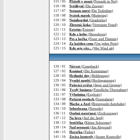
115 / 05
Přátelé v nouzi
(Freunde in Not)
116 / 06
Svědkyně
(Die Zeugin)
117 / 07
Seznam smrti
(Die Todesliste)
118 / 08
Svátek matek
(Muttertag)
119 / 09
Nemilosrdně
(Gnadenlos)
120 / 10
Zhrzená láska
(Vertrauter Feind)
121 / 11
Extrém
(Extrem)
122 / 12
Kdo z koho
(Showdown)
123 / 13
Pes a kočka
(Feuer und Flamme)
124 / 14
Za každou cenu
(Um jeden Preis)
125 / 15
Kdo seje vítr...
(Wer Wind sät)
126 / 01
Návrat
(Comeback)
127 / 02
Komisař
(Der Kommissar)
128 / 03
Hrdinské dny
(Heldentage)
129 / 04
Vysoké napětí
(Hochspannung)
130 / 05
Pašeráci zvířat
(Jäger und Gejagte)
131 / 06
Tvrdý business
(Feindliche Übernahme)
132 / 07
Výbušnina
(Explosiv)
133 / 08
Požární poplach
(Feueralarm)
134 / 09
Marko a Axel
(Brennpunkt Autobahn)
135 / 10
Sebeobrana
(Notwehr)
136 / 11
Osobní statečnost
(Zivilcourage)
137 / 12
Na lovu
(Auf der Jagd)
138 / 13
Sestřička
(Kleine Schwester)
139 / 14
Nad propastí
(Am Abgrund)
140 / 15
Horečka
(Fieber)
141 / 16
Ztráta kontroly
(Ausser Kontrolle)