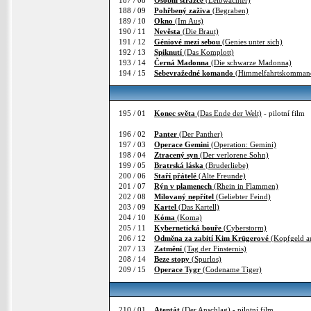
187 / 08
Osobní strážce
(Leibwächter)
188 / 09
Pohřbený zaživa
(Begraben)
189 / 10
Okno
(Im Aus)
190 / 11
Nevěsta
(Die Braut)
191 / 12
Géniové mezi sebou
(Genies unter sich)
192 / 13
Spiknutí
(Das Komplott)
193 / 14
Černá Madonna
(Die schwarze Madonna)
194 / 15
Sebevražedné komando
(Himmelfahrtskomman
195 / 01
Konec světa
(Das Ende der Welt)
- pilotní film
196 / 02
Panter
(Der Panther)
197 / 03
Operace Gemini
(Operation: Gemini)
198 / 04
Ztracený syn
(Der verlorene Sohn)
199 / 05
Bratrská láska
(Bruderliebe)
200 / 06
Staří přátelé
(Alte Freunde)
201 / 07
Rýn v plamenech
(Rhein in Flammen)
202 / 08
Milovaný nepřítel
(Geliebter Feind)
203 / 09
Kartel
(Das Kartell)
204 / 10
Kóma
(Koma)
205 / 11
Kybernetická bouře
(Cyberstorm)
206 / 12
Odměna za zabití Kim Krügerové
(Kopfgeld a
207 / 13
Zatmění
(Tag der Finsternis)
208 / 14
Beze stopy
(Spurlos)
209 / 15
Operace Tygr
(Codename Tiger)
210 / 01
Atentát
(Der Anschlag)
- pilotní film