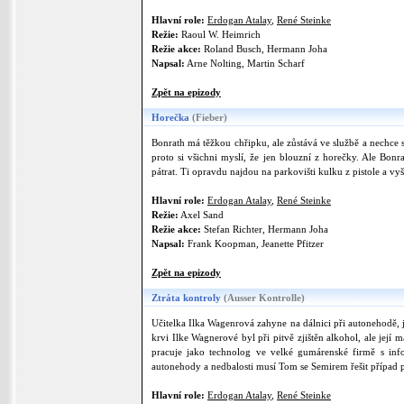
Hlavní role:
Erdogan Atalay
,
René Steinke
Režie:
Raoul W. Heimrich
Režie akce:
Roland Busch, Hermann Joha
Napsal:
Arne Nolting, Martin Scharf
Zpět na epizody
Horečka
(Fieber)
Bonrath má těžkou chřipku, ale zůstává ve službě a nechce s
proto si všichni myslí, že jen blouzní z horečky. Ale Bonr
pátrat. Ti opravdu najdou na parkovišti kulku z pistole a v
Hlavní role:
Erdogan Atalay
,
René Steinke
Režie:
Axel Sand
Režie akce:
Stefan Richter, Hermann Joha
Napsal:
Frank Koopman, Jeanette Pfitzer
Zpět na epizody
Ztráta kontroly
(Ausser Kontrolle)
Učitelka Ilka Wagenrová zahyne na dálnici při autonehodě, j
krvi Ilke Wagnerové byl při pitvě zjištěn alkohol, ale její 
pracuje jako technolog ve velké gumárenské firmě s inf
autonehody a nedbalosti musí Tom se Semirem řešit případ 
Hlavní role:
Erdogan Atalay
,
René Steinke