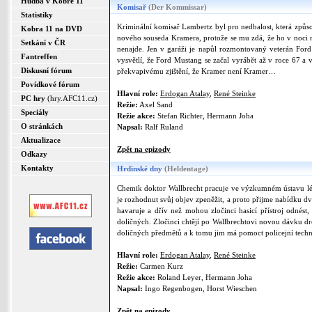
Hudba v Kobře 11
Komisař
(Der Kommissar)
Statistiky
Kriminální komisař Lambertz byl pro nedbalost, která způs
Kobra 11 na DVD
nového souseda Kramera, protože se mu zdá, že ho v noci 
Setkání v ČR
nenajde. Jen v garáži je napůl rozmontovaný veterán For
Fantreffen
vysvětlí, že Ford Mustang se začal vyrábět až v roce 67 
Diskusní fórum
překvapivému zjištění, že Kramer není Kramer…
Povídkové fórum
Hlavní role:
Erdogan Atalay
,
René Steinke
PC hry
(hry.AFC11.cz)
Režie:
Axel Sand
Speciály
Režie akce:
Stefan Richter, Hermann Joha
O stránkách
Napsal:
Ralf Ruland
Aktualizace
Zpět na epizody
Odkazy
Kontakty
Hrdinské dny
(Heldentage)
Chemik doktor Wallbrecht pracuje ve výzkumném ústavu léč
je rozhodnut svůj objev zpeněžit, a proto přijme nabídku dv
havaruje a dřív než mohou zločinci hasicí přístroj odnést
doličných. Zločinci chtějí po Wallbrechtovi novou dávku drog
doličných předmětů a k tomu jim má pomoct policejní techni
Hlavní role:
Erdogan Atalay
,
René Steinke
Režie:
Carmen Kurz
Režie akce:
Roland Leyer, Hermann Joha
Napsal:
Ingo Regenbogen, Horst Wieschen
Zpět na epizody