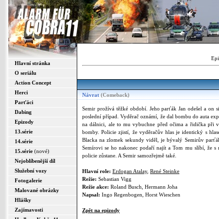
Epi
Hlavní stránka
O seriálu
Action Concept
Herci
Návrat
(Comeback)
Parťáci
Semir prožívá těžké období. Jeho parťák Jan odešel a on s
Dabing
poslední případ. Vyděrač oznámí, že dal bombu do auta expr
Epizody
na dálnici, ale to mu vybuchne před očima a řidička při
13.série
bomby. Policie zjistí, že vyděračův hlas je identický s h
Blacka na zlomek sekundy viděl, je bývalý Semirův parťá
14.série
Semírovi se ho nakonec podaří najít a Tom mu slíbí, že 
15.série
(nové)
policie zůstane. A Semir samozřejmě také.
Nejoblíbenější díl
Služební vozy
Hlavní role:
Erdogan Atalay
,
René Steinke
Režie:
Sebastian Vigg
Fotogalerie
Režie akce:
Roland Busch, Hermann Joha
Malované obrázky
Napsal:
Ingo Regenbogen, Horst Wieschen
Hlášky
Zajímavosti
Zpět na epizody