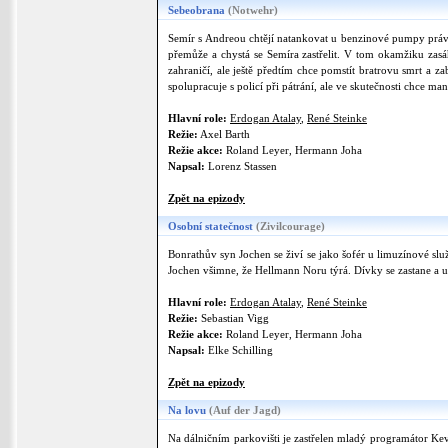
Sebeobrana
(Notwehr)
Semír s Andreou chtějí natankovat u benzinové pumpy právě
přemůže a chystá se Semíra zastřelit. V tom okamžiku zasá
zahraničí, ale ještě předtím chce pomstít bratrovu smrt a za
spolupracuje s policí při pátrání, ale ve skutečnosti chce m
Hlavní role:
Erdogan Atalay
,
René Steinke
Režie:
Axel Barth
Režie akce:
Roland Leyer, Hermann Joha
Napsal:
Lorenz Stassen
Zpět na epizody
Osobní statečnost
(Zivilcourage)
Bonrathův syn Jochen se živí se jako šofér u limuzínové slu
Jochen všimne, že Hellmann Noru týrá. Dívky se zastane a 
Hlavní role:
Erdogan Atalay
,
René Steinke
Režie:
Sebastian Vigg
Režie akce:
Roland Leyer, Hermann Joha
Napsal:
Elke Schilling
Zpět na epizody
Na lovu
(Auf der Jagd)
Na dálničním parkovišti je zastřelen mladý programátor Kev