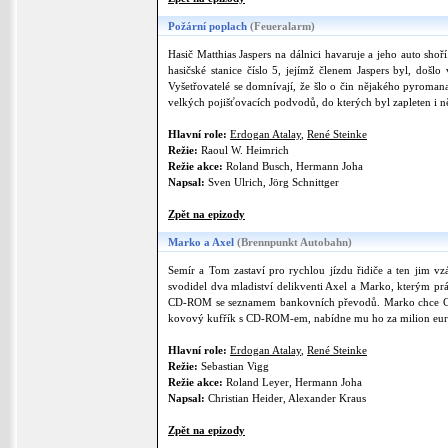
Požární poplach
(Feueralarm)
Hasič Matthias Jaspers na dálnici havaruje a jeho auto shoří
hasičské stanice číslo 5, jejímž členem Jaspers byl, došl
Vyšetřovatelé se domnívají, že šlo o čin nějakého pyroman
velkých pojišťovacích podvodů, do kterých byl zapleten i ně
Hlavní role:
Erdogan Atalay
,
René Steinke
Režie:
Raoul W. Heimrich
Režie akce:
Roland Busch, Hermann Joha
Napsal:
Sven Ulrich, Jörg Schnittger
Zpět na epizody
Marko a Axel
(Brennpunkt Autobahn)
Semír a Tom zastaví pro rychlou jízdu řidiče a ten jim vzá
svodidel dva mladiství delikventi Axel a Marko, kterým pr
CD-ROM se seznamem bankovních převodů. Marko chce CD od
kovový kufřík s CD-ROM-em, nabídne mu ho za milion euro. 
Hlavní role:
Erdogan Atalay
,
René Steinke
Režie:
Sebastian Vigg
Režie akce:
Roland Leyer, Hermann Joha
Napsal:
Christian Heider, Alexander Kraus
Zpět na epizody