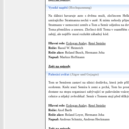
Vysoké napětí
(Hochspannung)
Na dálnici havaruje auto s dvěma muži, zločincem Hel
umírajícího Stratmanna nechá v autě. K místu nehody přije
Stratmann v nemocnici zemře a Tom a Semír odjedou na dovo
Toma přemůžou a unesou. Zločinci drží Toma v osamělém domě
zabijí, ale nejdřív musí rozluštit záhadný kód.
Hlavní role:
Erdogan Atalay
,
René Steinke
Režie:
Raoul W. Heimrich
Režie akce:
Roland Busch, Hermann Joha
Napsal:
Markus Hoffmann
Zpět na epizody
Pašeráci zvířat
(Jäger und Gejagte)
Tom se Semírem zastaví na silnici dodávku, která jede příl
ocelotem. Kněz srazí Semíra k zemi a prchá, Tom ho proná
dostane na stopu organizaci zabývající se pašováním vzác
celnice a nějaký zvěrolékař. Semír s Tomem stojí před těžký
Hlavní role:
Erdogan Atalay
,
René Steinke
Režie:
Axel Barth
Režie akce:
Roland Leyer, Hermann Joha
Napsal:
Andreas Schmitz, Andreas Heckmann
Zpět na epizody