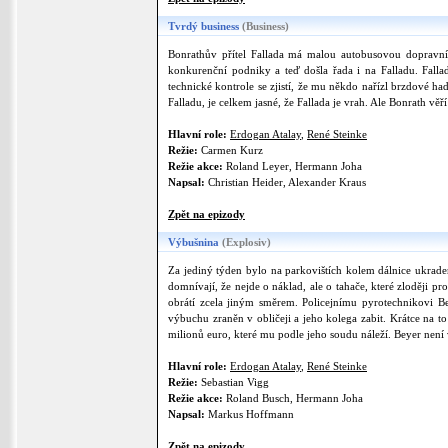
Tvrdý business
(Business)
Bonrathův přítel Fallada má malou autobusovou dopravní
konkurenční podniky a teď došla řada i na Falladu. Fallad
technické kontrole se zjistí, že mu někdo nařízl brzdové ha
Falladu, je celkem jasné, že Fallada je vrah. Ale Bonrath vě
Hlavní role:
Erdogan Atalay
,
René Steinke
Režie:
Carmen Kurz
Režie akce:
Roland Leyer, Hermann Joha
Napsal:
Christian Heider, Alexander Kraus
Zpět na epizody
Výbušnina
(Explosiv)
Za jediný týden bylo na parkovištích kolem dálnice ukrade
domnívají, že nejde o náklad, ale o tahače, které zloději p
obrátí zcela jiným směrem. Policejnímu pyrotechnikovi B
výbuchu zraněn v obličeji a jeho kolega zabit. Krátce na 
milionů euro, které mu podle jeho soudu náleží. Beyer není v
Hlavní role:
Erdogan Atalay
,
René Steinke
Režie:
Sebastian Vigg
Režie akce:
Roland Busch, Hermann Joha
Napsal:
Markus Hoffmann
Zpět na epizody