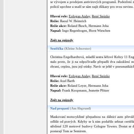
se vývojem a prodejem antivirových programů. Podezření z 
policií uprchne a snaží se sám najít důkazy pro svou nevinu.
Hlavní role:
Erdogan Atalay
,
René Steinke
Režie:
Raoul W. Heimrich
Režie akce:
Roland Busch, Hermann Joha
Napsal:
Ingo Regenbogen, Horst Wieschen
Zpět na epizody
Sestřička
(Kleine Schwester)
Christina Engelhardtová, mladší sestra šéfové Kobry 11 Enge
stalo proto, že ji na odpočívadle přepadli dva zakuklení 
zbrani, cepínu, jsou její otisky. Navíc se ještě v pneumatikác
Hlavní role:
Erdogan Atalay
,
René Steinke
Režie:
Axel Barth
Režie akce:
Roland Leyer, Hermann Joha
Napsal:
Frank Koopmann, Jeanette Pfitzer
Zpět na epizody
Nad propastí
(Am Abgrund)
Maskovaní motocyklisté přepadnou na dálnici auto převáže
odlišit od pravých. Kdyby se k nim podařilo sehnat certifik
střežené 120 metrové budovy Cologne Towers. Dostat se dov
postarají Tom se Semirem.