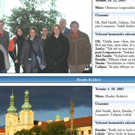
Termín: 18. 12. 2005
Místo:
Olomouc (regionální
Účastníci
Oli, Aleš Vaněk, Calipsa, V
pan Loupanec, Vašek Ambrož
Vybrané komentáře zúčast
Oli:
"Chtěla jsem všem, kteř
Byli jste fajn, jsem ráda, ž
Janča:
"Tak mě se sraz moc l
paní Loupancová:
"Setkání 
Aleš Vaněk:
"Vydařené setká
Dandie:
"Děkuju všem za nád
Shada:
"Souhlasím se všemi.
Calipsa:
"Já taky děkuju za 
Hradec Králové
Termín: 1. 10. 2005
Místo:
Hradec Králové
Účastníci
Aleš Vaněk, Janča, Dandie,
Loupanec, Calipsa, Lukáš
Vybrané komentáře zúčast
Dandie:
"Podle mě to bylo su
Lukáš:
"Ahoj, bylo to bezv