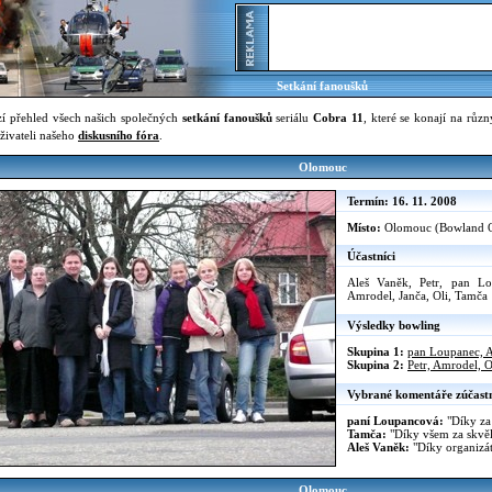
Setkání fanoušků
ází přehled všech našich společných
setkání fanoušků
seriálu
Cobra 11
, které se konají na růz
živateli našeho
diskusního fóra
.
Olomouc
Termín: 16. 11. 2008
Místo:
Olomouc (Bowland 
Účastníci
Aleš Vaněk, Petr, pan L
Amrodel, Janča, Oli, Tamča
Výsledky bowling
Skupina 1:
pan Loupanec, A
Skupina 2:
Petr, Amrodel, O
Vybrané komentáře zúčast
paní Loupancová:
"Díky za
Tamča:
"Díky všem za skvěl
Aleš Vaněk:
"Díky organizát
Olomouc