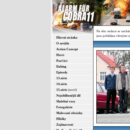
Na této stránce se nach
jsou pořádána věrnými u
Hlavní stránka
O seriálu
Action Concept
Herci
Parťáci
Dabing
Epizody
13.série
14.série
15.série
(nové)
Nejoblíbenější díl
Služební vozy
Fotogalerie
Malované obrázky
Hlášky
Zajímavosti