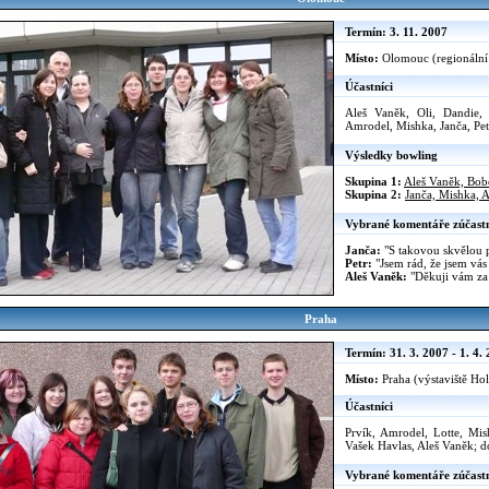
Termín: 3. 11. 2007
Místo:
Olomouc (regionální
Účastníci
Aleš Vaněk, Oli, Dandie
Amrodel, Mishka, Janča, Pet
Výsledky bowling
Skupina 1:
Aleš Vaněk, Bob
Skupina 2:
Janča, Mishka, 
Vybrané komentáře zúčast
Janča:
"S takovou skvělou 
Petr:
"Jsem rád, že jsem vás 
Aleš Vaněk:
"Děkuji vám za p
Praha
Termín: 31. 3. 2007 - 1. 4.
Místo:
Praha (výstaviště Ho
Účastníci
Prvík, Amrodel, Lotte, Mish
Vašek Havlas, Aleš Vaněk; do
Vybrané komentáře zúčast