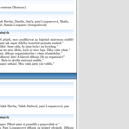
 centrum Olomouc)
ašek Havlas, Dandie, Janča, paní Loupancová, Shada,
, Standa Loupanec (fotografoval)
něných
í přijeli, moc poděkovat za báječně strávenou neděli!
e jsem tak super lidičky konečně poznala osobně."
íbil. Jsem ráda, že jsem byla i na bowling."
se mi moc líbilo, bylo to moc fajn. Díky vám všem."
ní, děkuju organizátorům i všem účastníkům."
herný den! A hlavně děkuju Oli za organizaci!"
 Byla to skvěle strávená neděle."
super setkání. Moc ráda jsem vás viděla."
 Vašek Havlas, Vašek Ambrož, paní Loupancová, pan
něných
per. Pěkně jsme si poseděli a popovídali si."
a. Paní Loupancové děkuju za krásný obrázek. Děkuju