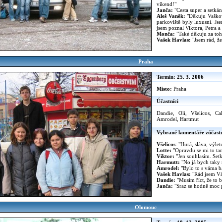
víkend!"
Janča:
"Cesta super a setkání
Aleš Vaněk:
"Děkuju Vaškov
parkoviště byly luxusní. Jse
jsem poznal Viktora, Petra 
Monča:
"Také děkuju za tohl
Vašek Havlas:
"Jsem rád, že
Praha
Termín: 25. 3. 2006
Místo:
Praha
Účastníci
Dandie, Oli, Všelicos, Ca
Amrodel, Hartmut
Vybrané komentáře zúčast
Všelicos
: "Hurá, sláva, výlet
Lotte:
"Opravdu se mi to tam
Viktor:
"Jen souhlasím. Set
Harmutt:
"No já bych taky 
Amrodel:
"Bylo to s váma b
Vašek Havlas:
"Rád jsem Vás
Dandie:
"Musím říct, že to 
Janča:
"Sraz se hodně moc p
Olomouc