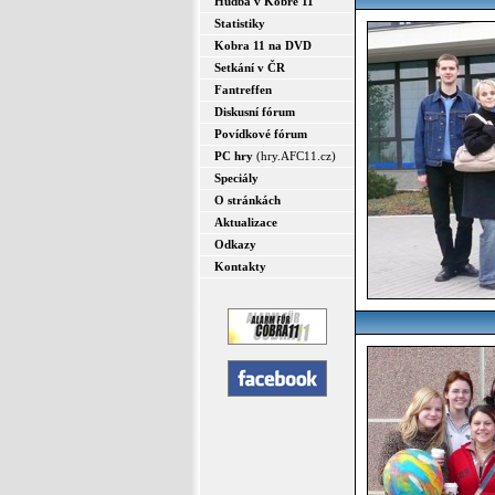
Hudba v Kobře 11
Statistiky
Kobra 11 na DVD
Setkání v ČR
Fantreffen
Diskusní fórum
Povídkové fórum
PC hry
(hry.AFC11.cz)
Speciály
O stránkách
Aktualizace
Odkazy
Kontakty