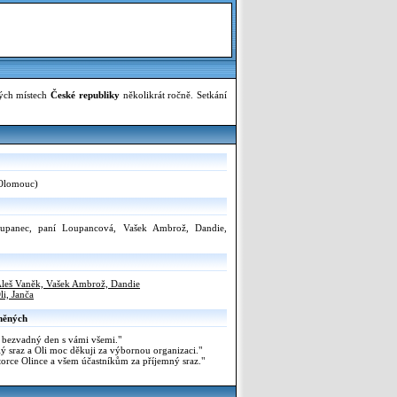
ných místech
České republiky
několikrát ročně. Setkání
Olomouc)
oupanec, paní Loupancová, Vašek Ambrož, Dandie,
leš Vaněk, Vašek Ambrož, Dandie
li, Janča
něných
 bezvadný den s vámi všemi."
ý sraz a Oli moc děkuji za výbornou organizaci."
orce Olince a všem účastníkům za příjemný sraz."