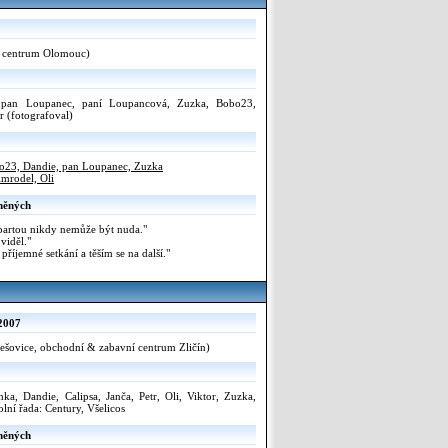
 centrum Olomouc)
, pan Loupanec, paní Loupancová, Zuzka, Bobo23,
r (fotografoval)
o23, Dandie, pan Loupanec, Zuzka
Amrodel, Oli
něných
partou nikdy nemůže být nuda."
viděl."
říjemné setkání a těším se na další."
 2007
lešovice, obchodní & zabavní centrum Zličín)
ka, Dandie, Calipsa, Janča, Petr, Oli, Viktor, Zuzka,
lní řada: Century, Všelicos
něných