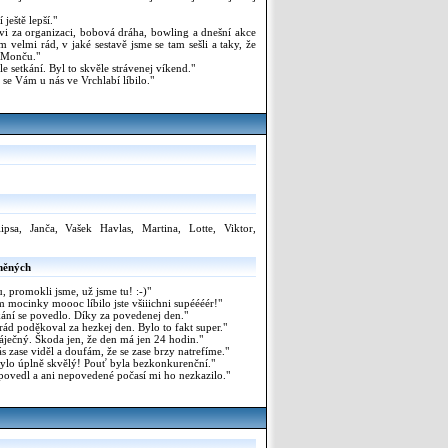
 ještě lepší."
i za organizaci, bobová dráha, bowling a dnešní akce
m velmi rád, v jaké sestavě jsme se tam sešli a taky, že
a Monču."
e setkání. Byl to skvěle strávenej víkend."
 se Vám u nás ve Vrchlabí líbilo."
lipsa, Janča, Vašek Havlas, Martina, Lotte, Viktor,
něných
u, promokli jsme, už jsme tu! :-)"
 mocinky moooc líbilo jste všiiichni supéééér!"
kání se povedlo. Díky za povedenej den."
rád poděkoval za hezkej den. Bylo to fakt super."
áječný. Škoda jen, že den má jen 24 hodin."
 zase viděl a doufám, že se zase brzy natrefíme."
bylo úplně skvělý! Pouť byla bezkonkurenční."
ovedl a ani nepovedené počasí mi ho nezkazilo."