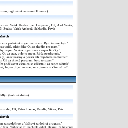
trum, regionální centrum Olomouc)
ncová, Vašek Havlas, pan Loupanec, Oli, Aleš Vaněk,
23, Zuzka, Vašek Ambrož, SaMarBe, Pavla
něných
e za perfektní organizaci srazu. Bylo to moc fajn."
s viděl, takže díky Oli za skvělej program."
 byl super. Skvělá organizace a super lidičky."
Oli za sraz, bylo to super. Pájča pozdravuje."
ělý, lanáč úžasný a počasí Oli objednala nádherné!"
 Oli za skvelý program, bolo to super."
ím poděkovat všem co se zúčastnili za super zážitek"
 že jste přijeli na sraz, moc jsem si s Vámi užila!"
 Mlýn (bobová dráha)
Amrodel, Oli, Vašek Havlas, Dandie, Viktor, Petr
něných
em za společnost a Vaškovi za dobrej program."
 fajn. Vůbec se mi nechtělo odjet. Děkuju za báječnej