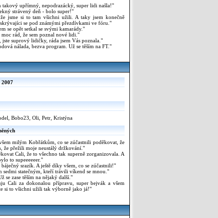
m takový upřímný, nepodrazácký, super lidi našla!"
ekný strávený deň - bolo super!"
že jsme si to tam všichni užili. A taky jsem konečně
, skrývajíci se pod známými přezdívkami ve fóru."
sem se opět setkal se svými kamarády."
moc rád, že sem poznal nové lidi."
 jste suprový lidičky, ráda jsem Vás poznala."
dová nálada, bezva program. Už se těším na FT."
. 2007
del, Bobo23, Oli, Petr, Kristýna
něných
 všem milým Kobřátkům, co se zúčastnili poděkovat, že
, že přežili moje neustálý držkování."
vat Cali, že to všechno tak superně zorganizovala. A
bylo to supeeeeeer."
 báječný srazík. A ještě díky všem, co se zúčastnili!"
 sedmi statečným, kteří trávili víkend se mnou."
ž se zase těším na nějaký další."
u Cali za dokonalou přípravu, super bejvák a všem
 si to všichni užili tak výborně jako já!"