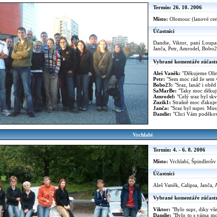
Termín: 26. 10. 2006
Místo:
Olomouc (lanové cen
Účastníci
Dandie, Viktor, paní Loupa
Janča, Petr, Amrodel, Bobo
Vybrané komentáře zúčast
Aleš Vaněk:
"Děkujeme Olinc
Petr:
"Sem moc rád že sem vá
Bobo23:
"Sraz, lanáč i oběd
SaMarBe:
"Taky moc děkuju 
Amrodel:
"Celý sraz byl skv
Zuzik1:
Strašně moc ďakujem
Janča:
"Sraz byl super. Mus
Dandie:
"Chci Vám poděkovat,
Vrchlabí
Termín: 4. - 6. 8. 2006
Místo:
Vrchlabí, Špindlerův
Účastníci
Aleš Vaněk, Calipsa, Janča, 
Vybrané komentáře zúčast
Viktor:
"Bylo supr, diky vš
Dandie:
"Bylo to s váma moc