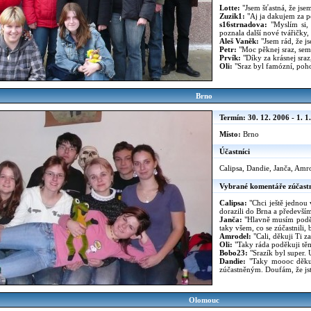
Lotte:
"Jsem šťastná, že jse
Zuzik1:
"Aj ja dakujem za p
s16strnadova:
"Myslím si, 
poznala další nové tvářičky
Aleš Vaněk:
"Jsem rád, že j
Petr:
"Moc pěknej sraz, sem 
Prvík:
"Díky za krásnej sraz,
Oli:
"Sraz byl famózní, poho
Brno
Termín: 30. 12. 2006 - 1. 1
Místo:
Brno
Účastníci
Calipsa, Dandie, Janča, Amro
Vybrané komentáře zúčast
Calipsa:
"Chci ještě jednou
dorazili do Brna a především
Janča:
"Hlavně musím poděko
taky všem, co se zúčastnili, 
Amrodel:
"Cali, děkuji Ti za
Oli:
"Taky ráda poděkuji těm
Bobo23:
"Srazík byl super. U
Dandie:
"Taky moooc děkuj
zúčastněným. Doufám, že jste
Olomouc