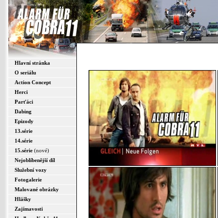
Hlavní stránka
O seriálu
Action Concept
Herci
Parťáci
Dabing
Epizody
13.série
14.série
15.série
(nové)
Nejoblíbenější díl
Služební vozy
Fotogalerie
Malované obrázky
Hlášky
Zajímavosti