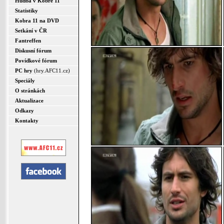
Hudba v Kobře 11
Statistiky
Kobra 11 na DVD
Setkání v ČR
Fantreffen
Diskusní fórum
Povídkové fórum
PC hry
(hry.AFC11.cz)
Speciály
O stránkách
Aktualizace
Odkazy
Kontakty