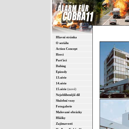
Hlavní stránka
O seriálu
Action Concept
Herci
Parťáci
Dabing
Epizody
13.série
14.série
15.série
(nové)
Nejoblíbenější díl
Služební vozy
Fotogalerie
Malované obrázky
Hlášky
Zajímavosti