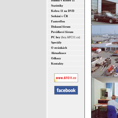
Hudba v Kobře 11
Statistiky
Kobra 11 na DVD
Setkání v ČR
Fantreffen
Diskusní fórum
Povídkové fórum
PC hry
(hry.AFC11.cz)
Speciály
O stránkách
Aktualizace
Odkazy
Kontakty