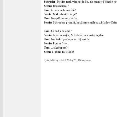
Schröder:
Nevím jestli vám to došlo, ale mám teď čínskej te
Semir:
fatasinťjank?
Tom:
ťchančinchonsinsin?
Semir:
Máš tušení co to je?
Tom:
Nejspíš pes na divoko.
Semir:
Schrödere promiň, když jsme měli na základce čínštin
Tom:
Co teď uděláme?
Semir:
Jdem se najíst, Schröder má čínskej tejden.
Tom:
Né, čoko podle palácový stráže.
Semir:
Pomm frity...
Tom:
...s kečupem?
Semir a Tom:
To je ono!
Tyto hlášky vložil Voky29. Děkujeme.