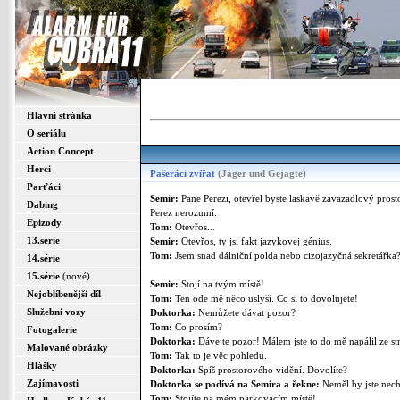
Hlavní stránka
O seriálu
Action Concept
Herci
Pašeráci zvířat
(Jäger und Gejagte)
Parťáci
Semir:
Pane Perezi, otevřel byste laskavě zavazadlový prost
Dabing
Perez nerozumí.
Epizody
Tom:
Otevřos...
13.série
Semir:
Otevřos, ty jsi fakt jazykovej génius.
Tom:
Jsem snad dálniční polda nebo cizojazyčná sekretářka
14.série
15.série
(nové)
Semir:
Stojí na tvým místě!
Nejoblíbenější díl
Tom:
Ten ode mě něco uslyší. Co si to dovolujete!
Služební vozy
Doktorka:
Nemůžete dávat pozor?
Tom:
Co prosím?
Fotogalerie
Doktorka:
Dávejte pozor! Málem jste to do mě napálil ze st
Malované obrázky
Tom:
Tak to je věc pohledu.
Hlášky
Doktorka:
Spíš prostorového vidění. Dovolíte?
Zajímavosti
Doktorka se podívá na Semira a řekne:
Neměl by jste nech
Tom:
Stojíte na mém parkovacím místě!