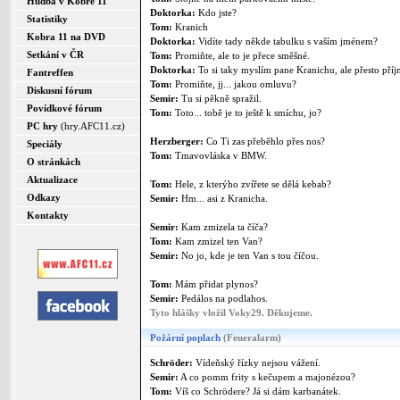
Hudba v Kobře 11
Doktorka:
Kdo jste?
Statistiky
Tom:
Kranich
Kobra 11 na DVD
Doktorka:
Vidíte tady někde tabulku s vaším jménem?
Setkání v ČR
Tom:
Promiňte, ale to je přece směšné.
Doktorka:
To si taky myslím pane Kranichu, ale přesto př
Fantreffen
Tom:
Promiňte, jj... jakou omluvu?
Diskusní fórum
Semir:
Tu si pěkně spražil.
Povídkové fórum
Tom:
Toto... tobě je to ještě k smíchu, jo?
PC hry
(hry.AFC11.cz)
Herzberger:
Co Ti zas přeběhlo přes nos?
Speciály
Tom:
Tmavovláska v BMW.
O stránkách
Aktualizace
Tom:
Hele, z kterýho zvířete se dělá kebab?
Odkazy
Semir:
Hm... asi z Kranicha.
Kontakty
Semir:
Kam zmizela ta číča?
Tom:
Kam zmizel ten Van?
Semir:
No jo, kde je ten Van s tou číčou.
Tom:
Mám přidat plynos?
Semir:
Pedálos na podlahos.
Tyto hlášky vložil Voky29. Děkujeme.
Požární poplach
(Feueralarm)
Schröder:
Vídeňský řízky nejsou vážení.
Semir:
A co pomm frity s kečupem a majonézou?
Tom:
Víš co Schrödere? Já si dám karbanátek.