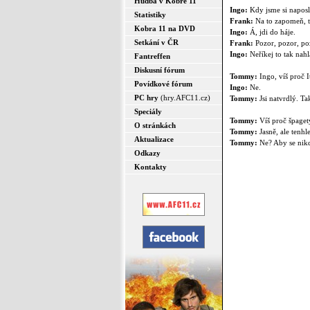
Hudba v Kobře 11
Ingo:
Kdy jsme si naposl
Statistiky
Frank:
Na to zapomeň, to
Kobra 11 na DVD
Ingo:
Á, jdi do háje.
Setkání v ČR
Frank:
Pozor, pozor, poz
Ingo:
Neříkej to tak nahla
Fantreffen
Diskusní fórum
Tommy:
Ingo, víš proč I
Povídkové fórum
Ingo:
Ne.
PC hry
(hry.AFC11.cz)
Tommy:
Jsi natvrdlý. Ta
Speciály
Tommy:
Víš proč špagety.
O stránkách
Tommy:
Jasně, ale tenhl
Aktualizace
Tommy:
Ne? Aby se nikd
Odkazy
Kontakty