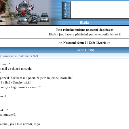
Hlášky
Tuto rubriku budeme postupně doplňovat
Hlášky jsou řazeny přehledně podle jednotlivých sérií
<< Nasazení týmu 2
|
Zpět
|
2.série >>
1.série (1996)
(Bomben bei Kilometer 92)
m stalo?
y měl ve sklepě mrtvolu.
?
zval. Začínám mít pocit, že jsem tu jedinej normální.
 náhlé výbuchy násilí.
 nohy a Ingo skončí na zemi.*
víš...
linku.*
ou otrávený.
*
eriál, jestli ti to nevadí, Ingo.