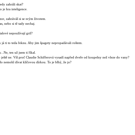
edy zahráli skat?
 je hra inteligence.
or, zahráváš si se svým životem.
s, nebo si tě tady nechaj.
talové nepoužívají gril?
k já ti to teda řeknu. Aby jim špagety nepropadávali roštem.
..Ne, ten už jsem ti říkal.
e ještě ne. Víš proč Claudie Schifferová vysadí napřed dveře od koupelny než vleze do vany?
o nemohl dívat klíčovou dírkou. To je blbý, že jo?