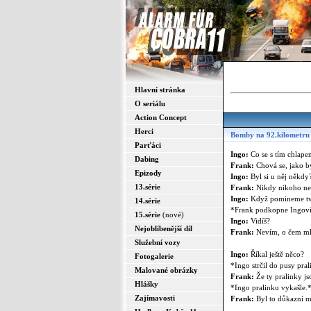
Hlavní stránka
O seriálu
Action Concept
Herci
Bomby na 92.kilometru
Parťáci
Ingo:
Co se s tím chlape
Dabing
Frank:
Chová se, jako b
Epizody
Ingo:
Byl si u něj někdy
13.série
Frank:
Nikdy nikoho nepo
Ingo:
Když pomineme tvé
14.série
*Frank podkopne Ingovi
15.série
(nové)
Ingo:
Vidíš?
Nejoblíbenější díl
Frank:
Nevím, o čem mlu
Služební vozy
Ingo:
Říkal ještě něco?
Fotogalerie
*Ingo strčil do pusy pra
Malované obrázky
Frank:
Že ty pralinky js
Hlášky
*Ingo pralinku vykašle.
Zajímavosti
Frank:
Byl to důkazní mat