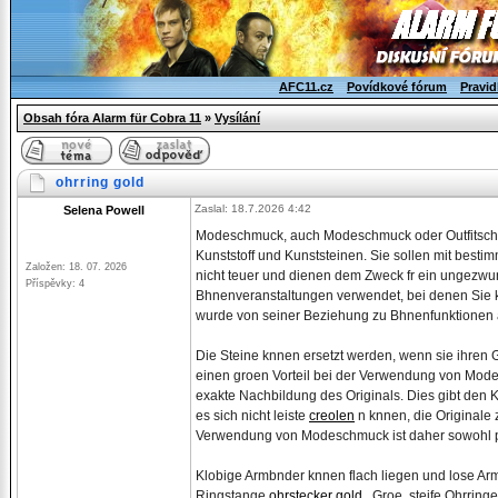
AFC11.cz
Povídkové fórum
Pravid
Obsah fóra Alarm für Cobra 11
»
Vysílání
ohrring gold
Zaslal: 18.7.2026 4:42
Selena Powell
Modeschmuck, auch Modeschmuck oder Outfitschmu
Kunststoff und Kunststeinen. Sie sollen mit best
Založen: 18. 07. 2026
nicht teuer und dienen dem Zweck fr ein ungezwun
Příspěvky: 4
Bhnenveranstaltungen verwendet, bei denen Sie
wurde von seiner Beziehung zu Bhnenfunktionen a
Die Steine knnen ersetzt werden, wenn sie ihren 
einen groen Vorteil bei der Verwendung von Mode
exakte Nachbildung des Originals. Dies gibt den 
es sich nicht leiste
creolen
n knnen, die Originale
Verwendung von Modeschmuck ist daher sowohl pr
Klobige Armbnder knnen flach liegen und lose Arm
Ringstange
ohrstecker gold
. Groe, steife Ohrring