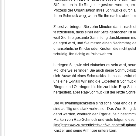
Stifte knnen in die Ringteiler gesteckt werden, um
Prozess der Organisation Ihres Schmucks durchla
Ihren Schmuck weg, wenn Sie ihn nachts abnehmen,
Zuerst verbringen Sie zehn Minuten damit, nach e
festzustellen, dass einer der Stifte gebrochen ist
weil Sie Ihre gesamte Sammlung durchkmmen mssen,
gelagert wird, und Sie mssen einen Nachmittag da
unansehnliche Knicke oder Knoten, die nicht gel
schuldig, ihn richtig aufzubewahren.
berlegen Sie, wie viel einfacher es sein wird, ne
Mglicherweise finden Sie auch diese Schmuckkstche
sich: Auswahl eines Schmuckkstchens, das wird ei
uns eine E-Mail! Wir sind die Experten fr Schmuc
Ringen und Ohrringen bis hin zur Liste. Rap-Sch
hergestellt, aber Rap-Schmuck ist der letzte Schr
Die Auswahlmglichkeiten sind scheinbar endlos,
sind auffllig und stark verkrustet. Das Wort Blin
gehrt werden, wodurch der Trger auf ein bestimm
Marken von Rap-Schmuck und viele folgen diesem 
[img]https://www.meertickets.de/wp-content/uplo
Knstler und seine Anhnger untersttzen.