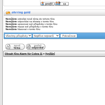
ohrring gold
Nemůžete
odesílat nové téma do tohoto fóra
Nemůžete
odpovídat na témata v tomto fóru
Nemůžete
upravovat své příspěvky v tomto fóru
Nemůžete
mazat své příspěvky v tomto fóru
Nemůžete
hlasovat v tomto fóru
Obsah fóra Alarm für Cobra 11
»
Vysílání