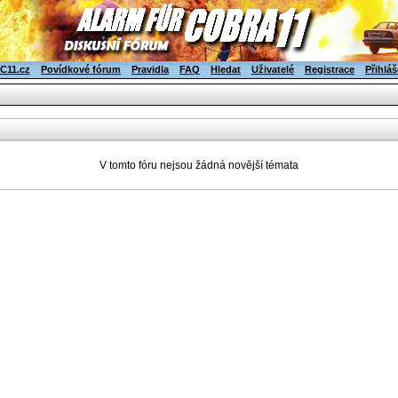
C11.cz
Povídkové fórum
Pravidla
FAQ
Hledat
Uživatelé
Registrace
Přihláš
V tomto fóru nejsou žádná novější témata