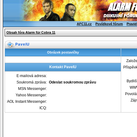
AFC11.cz
Povídkové fórum
Pravid
Obsah fóra Alarm für Cobra 11
PavelU
Obrázek postavičky
Založ
Kontakt PavelU
Příspěv
E-mailová adresa:
Bydliš
Soukromá zpráva:
Odeslat soukromou zprávu
WW
MSN Messenger:
Povolá
Yahoo Messenger:
Záj
AOL Instant Messenger:
ICQ: