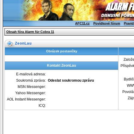
AFC11.cz
Povídkové fórum
Pravid
Obsah fóra Alarm für Cobra 11
ZeonLau
Obrázek postavičky
Založ
Kontakt ZeonLau
Příspěv
E-mailová adresa:
Bydliš
Soukromá zpráva:
Odeslat soukromou zprávu
WW
MSN Messenger:
Povolá
Yahoo Messenger:
Záj
AOL Instant Messenger:
ICQ: