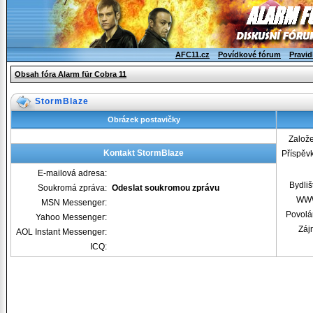
AFC11.cz
Povídkové fórum
Pravid
Obsah fóra Alarm für Cobra 11
StormBlaze
Obrázek postavičky
Založ
Kontakt StormBlaze
Příspěv
E-mailová adresa:
Bydliš
Soukromá zpráva:
Odeslat soukromou zprávu
WW
MSN Messenger:
Povolá
Yahoo Messenger:
Záj
AOL Instant Messenger:
ICQ: