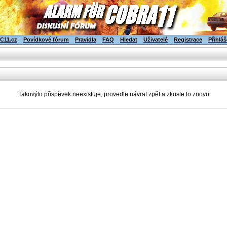
C11.cz
Povídkové fórum
Pravidla
FAQ
Hledat
Uživatelé
Registrace
Přihláš
Takovýto příspěvek neexistuje, proveďte návrat zpět a zkuste to znovu