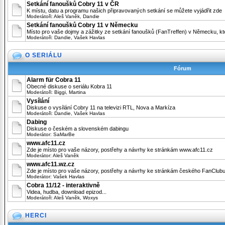
Setkání fanoušků Cobry 11 v ČR
K místu, datu a programu našich připravovaných setkání se můžete vyjádřit zde
Moderátoři:
Aleš Vaněk
,
Dandie
Setkání fanoušků Cobry 11 v Německu
Místo pro vaše dojmy a zážitky ze setkání fanoušků (FanTreffen) v Německu, 
Moderátoři:
Dandie
,
Vašek Havlas
O SERIÁLU
Fórum
Alarm für Cobra 11
Obecné diskuse o seriálu Kobra 11
Moderátoři:
Biggi
,
Martina
Vysílání
Diskuse o vysílání Cobry 11 na televizi RTL, Nova a Markíza
Moderátoři:
Dandie
,
Vašek Havlas
Dabing
Diskuse o českém a slovenském dabingu
Moderátor:
SaMarBe
www.afc11.cz
Zde je místo pro vaše názory, postřehy a návrhy ke stránkám www.afc11.cz
Moderátor:
Aleš Vaněk
www.afc11.wz.cz
Zde je místo pro vaše názory, postřehy a návrhy ke stránkám českého FanClub
Moderátor:
Vašek Havlas
Cobra 11/12 - interaktivně
Videa, hudba, download epizod...
Moderátoři:
Aleš Vaněk
,
Woxys
HERCI