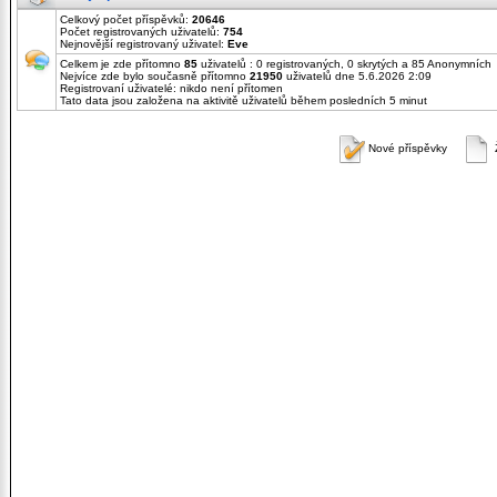
Celkový počet příspěvků:
20646
Počet registrovaných uživatelů:
754
Nejnovější registrovaný uživatel:
Eve
Celkem je zde přítomno
85
uživatelů : 0 registrovaných, 0 skrytých a 85 Anonymních
Nejvíce zde bylo současně přítomno
21950
uživatelů dne 5.6.2026 2:09
Registrovaní uživatelé: nikdo není přítomen
Tato data jsou založena na aktivitě uživatelů během posledních 5 minut
Nové příspěvky