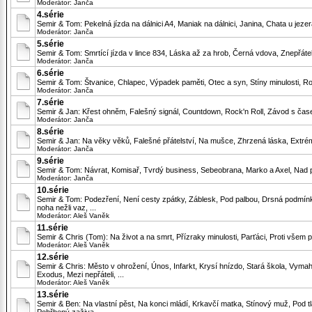
Moderátor:
Janča
4.série
Semir & Tom: Pekelná jízda na dálnici A4, Maniak na dálnici, Janina, Chata u jez
Moderátor:
Janča
5.série
Semir & Tom: Smrtící jízda v lince 834, Láska až za hrob, Černá vdova, Znepřátelen
Moderátor:
Janča
6.série
Semir & Tom: Štvanice, Chlapec, Výpadek paměti, Otec a syn, Stíny minulosti, Roz
Moderátor:
Janča
7.série
Semir & Jan: Křest ohněm, Falešný signál, Countdown, Rock'n Roll, Závod s čas
Moderátor:
Janča
8.série
Semir & Jan: Na věky věků, Falešné přátelství, Na mušce, Zhrzená láska, Extrém, 
Moderátor:
Janča
9.série
Semir & Tom: Návrat, Komisař, Tvrdý business, Sebeobrana, Marko a Axel, Nad pr
Moderátor:
Janča
10.série
Semir & Tom: Podezření, Není cesty zpátky, Záblesk, Pod palbou, Drsná podmínka
noha nežli vaz, ...
Moderátor:
Aleš Vaněk
11.série
Semir & Chris (Tom): Na život a na smrt, Přízraky minulosti, Parťáci, Proti všem pr
Moderátor:
Aleš Vaněk
12.série
Semir & Chris: Město v ohrožení, Únos, Infarkt, Krysí hnízdo, Stará škola, Vymaha
Exodus, Mezi nepřáteli, ...
Moderátor:
Aleš Vaněk
13.série
Semir & Ben: Na vlastní pěst, Na konci mládí, Krkavčí matka, Stínový muž, Pod t