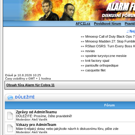
AFC11.cz
Povídkové fórum
Pravid
.: Ne
Mmoexp Call of Duty Black Ops 
»»
Mmoexp Madden 27: Stop Fumblin
»»
RSfast OSRS: Turn Every Boss Kil
»»
novias
»»
spodnie turystyczne meskie
»»
knit factory sjaal
»»
pantoufle orthopedique
»»
casquette filet
»»
Právě je 10.8.2026 10:25
Časy uváděny v GMT + 1 hodina
Obsah fóra Alarm für Cobra 11
DŮLEŽITÉ
Fórum
Zprávy od AdminTeamu
DŮLEŽITÉ: Prosíme, čtěte pravidelně!
Moderátor:
Aleš Vaněk
Vzkazy pro AdminTeam
Máte-li nějaký dotaz nebo jakýkoliv návrh k diskusnímu fóru, pište zde
Moderátor:
Aleš Vaněk