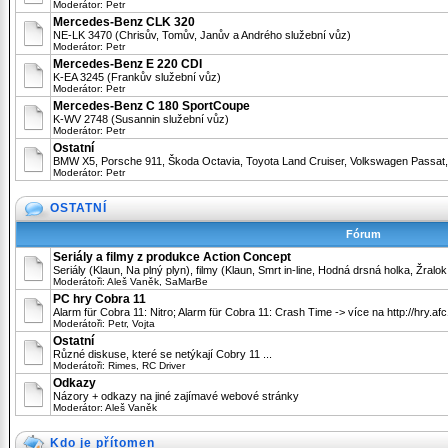
Moderátor:
Petr
Mercedes-Benz CLK 320
NE-LK 3470 (Chrisův, Tomův, Janův a Andrého služební vůz)
Moderátor:
Petr
Mercedes-Benz E 220 CDI
K-EA 3245 (Frankův služební vůz)
Moderátor:
Petr
Mercedes-Benz C 180 SportCoupe
K-WV 2748 (Susannin služební vůz)
Moderátor:
Petr
Ostatní
BMW X5, Porsche 911, Škoda Octavia, Toyota Land Cruiser, Volkswagen Passat, 
Moderátor:
Petr
OSTATNÍ
Fórum
Seriály a filmy z produkce Action Concept
Seriály (Klaun, Na plný plyn), filmy (Klaun, Smrt in-line, Hodná drsná holka, Žralo
Moderátoři:
Aleš Vaněk
,
SaMarBe
PC hry Cobra 11
Alarm für Cobra 11: Nitro; Alarm für Cobra 11: Crash Time -> více na http://hry.af
Moderátoři:
Petr
,
Vojta
Ostatní
Různé diskuse, které se netýkají Cobry 11 ...
Moderátoři:
Rimes
,
RC Driver
Odkazy
Názory + odkazy na jiné zajímavé webové stránky
Moderátor:
Aleš Vaněk
Kdo je přítomen