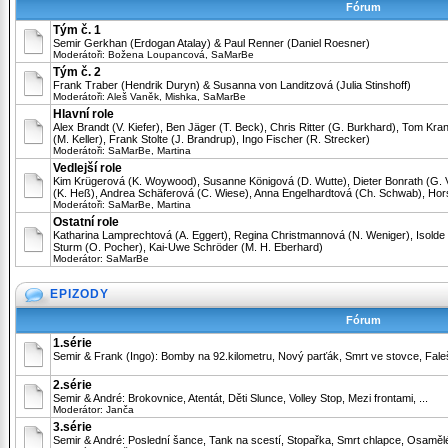
Fórum
Tým č. 1
Semir Gerkhan (Erdogan Atalay) & Paul Renner (Daniel Roesner)
Moderátoři:
Božena Loupancová
,
SaMarBe
Tým č. 2
Frank Traber (Hendrik Duryn) & Susanna von Landitzová (Julia Stinshoff)
Moderátoři:
Aleš Vaněk
,
Mishka
,
SaMarBe
Hlavní role
Alex Brandt (V. Kiefer), Ben Jäger (T. Beck), Chris Ritter (G. Burkhard), Tom Kran
(M. Keller), Frank Stolte (J. Brandrup), Ingo Fischer (R. Strecker)
Moderátoři:
SaMarBe
,
Martina
Vedlejší role
Kim Krügerová (K. Woywood), Susanne Königová (D. Wutte), Dieter Bonrath (G. V
(K. Heß), Andrea Schäferová (C. Wiese), Anna Engelhardtová (Ch. Schwab), Hors
Moderátoři:
SaMarBe
,
Martina
Ostatní role
Katharina Lamprechtová (A. Eggert), Regina Christmannová (N. Weniger), Isold
Sturm (O. Pocher), Kai-Uwe Schröder (M. H. Eberhard)
Moderátor:
SaMarBe
EPIZODY
Fórum
1.série
Semir & Frank (Ingo): Bomby na 92.kilometru, Nový parťák, Smrt ve stovce, Falešní
2.série
Semir & André: Brokovnice, Atentát, Děti Slunce, Volley Stop, Mezi frontami, ...
Moderátor:
Janča
3.série
Semir & André: Poslední šance, Tank na scestí, Stopařka, Smrt chlapce, Osamělé v