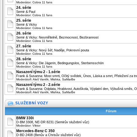
Moderátor:
Cobra 11 fans
24. série
Semir & Paul
Moderátor:
Cobra 11 fans
25. série
Semir & Vicky
Moderátor:
Cobra 11 fans
26. série
Semir & Vicky: Nesmiřitelně, Bezmocnost, Bezbrannost
Moderátor:
Cobra 11 fans
27. série
Semir & Vicky: Nový šéf, Naděje, Pokrevní pouta
Moderátor:
Cobra 11 fans
28. série
Semir & Vicky: Die Jägerin, Bedingungslos, Sterbensschön
Moderátor:
Cobra 11 fans
Nasazení týmu 2 - 1.série
Frank & Susanna: Most smrti, Očitý svědek, Únos, Láska a smrt, Přeložení za tr
Moderátoři:
Aleš Vaněk
,
Mishka
,
SaMarBe
Nasazení týmu 2 - 2.série
Frank & Susanna: Odplata, Hrabivost, Autoškola, Výplatní den, Výbušná směs,
Moderátoři:
Aleš Vaněk
,
Mishka
,
SaMarBe
SLUŽEBNÍ VOZY
Fórum
BMW 330i
D-BM 3308, NE-DR 8231 (Semirův služební vůz)
Moderátor:
Viktor
Mercedes-Benz C 350
D-BD 2408 (Benův a Chrisův služební vůz)