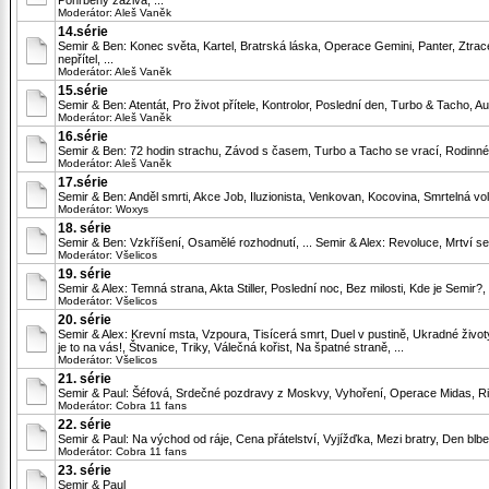
Pohřbený zaživa, ...
Moderátor:
Aleš Vaněk
14.série
Semir & Ben: Konec světa, Kartel, Bratrská láska, Operace Gemini, Panter, Ztrac
nepřítel, ...
Moderátor:
Aleš Vaněk
15.série
Semir & Ben: Atentát, Pro život přítele, Kontrolor, Poslední den, Turbo & Tacho, Au
Moderátor:
Aleš Vaněk
16.série
Semir & Ben: 72 hodin strachu, Závod s časem, Turbo a Tacho se vrací, Rodinné zál
Moderátor:
Aleš Vaněk
17.série
Semir & Ben: Anděl smrti, Akce Job, Iluzionista, Venkovan, Kocovina, Smrtelná volb
Moderátor:
Woxys
18. série
Semir & Ben: Vzkříšení, Osamělé rozhodnutí, ... Semir & Alex: Revoluce, Mrtví se 
Moderátor:
Všelicos
19. série
Semir & Alex: Temná strana, Akta Stiller, Poslední noc, Bez milosti, Kde je Semir?,
Moderátor:
Všelicos
20. série
Semir & Alex: Krevní msta, Vzpoura, Tisícerá smrt, Duel v pustině, Ukradné životy
je to na vás!, Štvanice, Triky, Válečná kořist, Na špatné straně, ...
Moderátor:
Všelicos
21. série
Semir & Paul: Šéfová, Srdečné pozdravy z Moskvy, Vyhoření, Operace Midas, Rizi
Moderátor:
Cobra 11 fans
22. série
Semir & Paul: Na východ od ráje, Cena přátelství, Vyjížďka, Mezi bratry, Den blbec,
Moderátor:
Cobra 11 fans
23. série
Semir & Paul