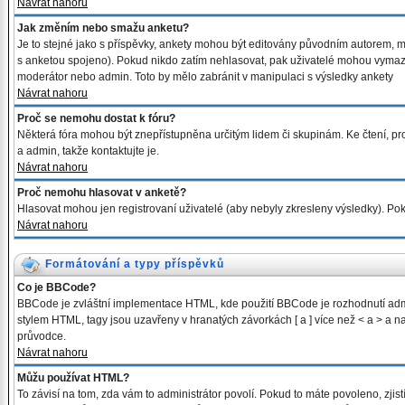
Návrat nahoru
Jak změním nebo smažu anketu?
Je to stejné jako s příspěvky, ankety mohou být editovány původním autorem, m
s anketou spojeno). Pokud nikdo zatím nehlasovat, pak uživatelé mohou vymazat
moderátor nebo admin. Toto by mělo zabránit v manipulaci s výsledky ankety
Návrat nahoru
Proč se nemohu dostat k fóru?
Některá fóra mohou být znepřístupněna určitým lidem či skupinám. Ke čtení, proh
a admin, takže kontaktujte je.
Návrat nahoru
Proč nemohu hlasovat v anketě?
Hlasovat mohou jen registrovaní uživatelé (aby nebyly zkresleny výsledky). Pok
Návrat nahoru
Formátování a typy příspěvků
Co je BBCode?
BBCode je zvláštní implementace HTML, kde použití BBCode je rozhodnutí admi
stylem HTML, tagy jsou uzavřeny v hranatých závorkách [ a ] více než < a > a na
průvodce.
Návrat nahoru
Můžu používat HTML?
To závisí na tom, zda vám to administrátor povolí. Pokud to máte povoleno, zjistí