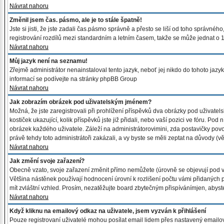
Návrat nahoru
Změnil jsem čas. pásmo, ale je to stále špatně!
Jste si jisti, že jste zadali čas.pásmo správně a přesto se liší od toho správn
registrování rozdílů mezi standardním a letním časem, takže se může jednat o 1
Návrat nahoru
Můj jazyk není na seznamu!
Zřejmě administrátor nenainstaloval tento jazyk, neboť jej nikdo do tohoto jazyk
informací se podívejte na stránky phpBB Group
Návrat nahoru
Jak zobrazím obrázek pod uživatelským jménem?
Možná, že jste zaregistrovali při prohlížení příspěvků dva obrázky pod uživate
kostiček ukazující, kolik příspěvků jste již přidali, nebo vaší pozici ve fóru. Po
obrázek každého uživatele. Záleží na administrátorovimini, zda postavičky povol
právě tehdy toto administrátoři zakázali, a vy byste se měli zeptat na důvody (v
Návrat nahoru
Jak změní svoje zařazení?
Obecně vzato, svoje zařazení změnit přímo nemůžete (úrovně se objevují pod v
Většina nástěnek používají hodnocení úrovní k rozlišení počtu vámi přidaných p
mít zvláštní vzhled. Prosím, nezatěžujte board zbytečným přispívánímjen, abyst
Návrat nahoru
Když kliknu na emailový odkaz na uživatele, jsem vyzván k přihlášení
Pouze registrovaní uživatelé mohou posílat email lidem přes nastavený emailo