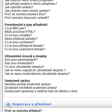
Jak změním nebo smažu příspěvek?
Jak přidám podpis k mému příspěvku?
Jak vytvořím anketu?
Jak změním nebo smažu anketu?
Proč se nemohu dostat k fóru?
Proč nemohu hlasovat v anketě?
Formátování a typy příspěvků
Co je BBCode?
Můžu používat HTML?
Co to jsou smajlíky?
Mohu přidávat obrázky?
Co to jsou oznámení?
Co to jsou přilepená témata?
Co to jsou uzamčená témata?
Uživatelské úrovně a skupiny
Kdo jsou administrátoři?
Kdo jsou moderátoři?
Co jsou uživatelské skupiny?
Jak se mohu zapojit do uživatelské skupiny ?
Jak se stanu moderátorem uživatelské skupiny?
Soukromé zprávy
Nemůžu posílat soukromé zprávy!
Dostávám nechtěné soukromé zprávy!
Dostal jsem spamový a obtížný mail od někoho z fóra!
Registrace a přihlášení
Proč se nemohu přihlásit?