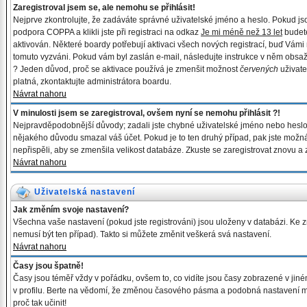
Zaregistroval jsem se, ale nemohu se přihlásit!
Nejprve zkontrolujte, že zadáváte správné uživatelské jméno a heslo. Pokud j
podpora COPPA a klikli jste při registraci na odkaz
Je mi méně než 13 let
budete
aktivován. Některé boardy potřebují aktivaci všech nových registrací, buď Vámi n
tomuto vyzváni. Pokud vám byl zaslán e-mail, následujte instrukce v něm obsaže
? Jeden důvod, proč se aktivace používá je zmenšit možnost
červených
uživate
platná, zkontaktujte administrátora boardu.
Návrat nahoru
V minulosti jsem se zaregistroval, ovšem nyní se nemohu přihlásit ?!
Nejpravděpodobnější důvody; zadali jste chybné uživatelské jméno nebo heslo (zk
nějakého důvodu smazal váš účet. Pokud je to ten druhý případ, pak jste možná n
nepřispěli, aby se zmenšila velikost databáze. Zkuste se zaregistrovat znovu a 
Návrat nahoru
Uživatelská nastavení
Jak změním svoje nastavení?
Všechna vaše nastavení (pokud jste registrováni) jsou uloženy v databázi. Ke
nemusí být ten případ). Takto si můžete změnit veškerá svá nastavení.
Návrat nahoru
Časy jsou špatně!
Časy jsou téměř vždy v pořádku, ovšem to, co vidíte jsou časy zobrazené v ji
v profilu. Berte na vědomí, že změnou časového pásma a podobná nastavení moho
proč tak učinit!