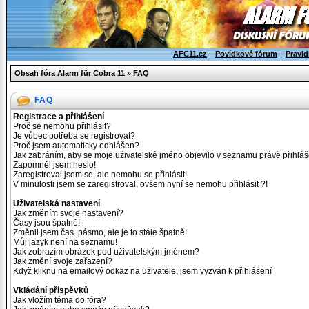
AFC11.cz
Povídkové fórum
Pravid
Obsah fóra Alarm für Cobra 11
»
FAQ
FAQ
Registrace a přihlášení
Proč se nemohu přihlásit?
Je vůbec potřeba se registrovat?
Proč jsem automaticky odhlášen?
Jak zabráním, aby se moje uživatelské jméno objevilo v seznamu právě přihlá
Zapomněl jsem heslo!
Zaregistroval jsem se, ale nemohu se přihlásit!
V minulosti jsem se zaregistroval, ovšem nyní se nemohu přihlásit ?!
Uživatelská nastavení
Jak změním svoje nastavení?
Časy jsou špatně!
Změnil jsem čas. pásmo, ale je to stále špatně!
Můj jazyk není na seznamu!
Jak zobrazím obrázek pod uživatelským jménem?
Jak změní svoje zařazení?
Když kliknu na emailový odkaz na uživatele, jsem vyzván k přihlášení
Vkládání příspěvků
Jak vložím téma do fóra?