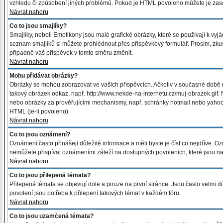
vzhledu či způsobení jiných problémů. Pokud je HTML povoleno můžete je zase
Návrat nahoru
Co to jsou smajlíky?
Smajlíky, neboli Emotikony jsou malé grafické obrázky, které se používají k vy
seznam smajlíků si můžete prohlédnout přes příspěvkový formulář. Prosím, zkus
případně váš příspěvek v tomto směru změnit.
Návrat nahoru
Mohu přidávat obrázky?
Obrázky se mohou zobrazovat ve vašich příspěvcích. Ačkoliv v současné době 
takový obrázek odkaz, např. http://www.nekde-na-internetu.cz/muj-obrazek.gif.
nebo obrázky za prověřujícími mechanismy, např. schránky hotmail nebo yahoo
HTML (je-li povoleno).
Návrat nahoru
Co to jsou oznámení?
Oznámení často přinášejí důležité informace a měli byste je číst co nejdříve. O
nemůžete přispívat oznámeními záleží na dostupných povoleních, které jsou n
Návrat nahoru
Co to jsou přilepená témata?
Přilepená témata se objevují dole a pouze na první stránce. Jsou často velmi důl
povolení jsou potřeba k přilepení takových témat v každém fóru.
Návrat nahoru
Co to jsou uzamčená témata?