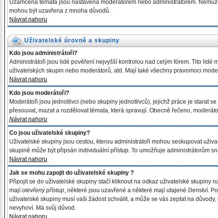
Uzamčená témata jsou nastavena moderátorem nebo administrátorem. Nemůžet
mohou být uzavřena z mnoha důvodů.
Návrat nahoru
Uživatelské úrovně a skupiny
Kdo jsou administrátoři?
Administrátoři jsou lidé pověření nejvyšší kontrolou nad celým fórem. Tito lid
uživatelských skupin nebo moderátorů, atd. Mají také všechny pravomoci moder
Návrat nahoru
Kdo jsou moderátoři?
Moderátoři jsou jednotlivci (nebo skupiny jednotlivců), jejichž práce je stara
přesouvat, mazat a rozdělovat témata, která spravují. Obecně řečeno, moderátoř
Návrat nahoru
Co jsou uživatelské skupiny?
Uživatelské skupiny jsou cestou, kterou administrátoři mohou seskupovat uživate
skupině může být připsán individuální přístup. To umožňuje administrátorům snáz
Návrat nahoru
Jak se mohu zapojit do uživatelské skupiny ?
Připojit se do uživatelské skupiny stačí kliknout na odkaz uživatelské skupiny 
mají
otevřený přístup
, některé jsou uzavřené a některé mají utajené členství. P
uživatelské skupiny musí vaši žádost schválit, a může se vás zeptat na důvody,
nevyhoví. Má svůj důvod.
Návrat nahoru