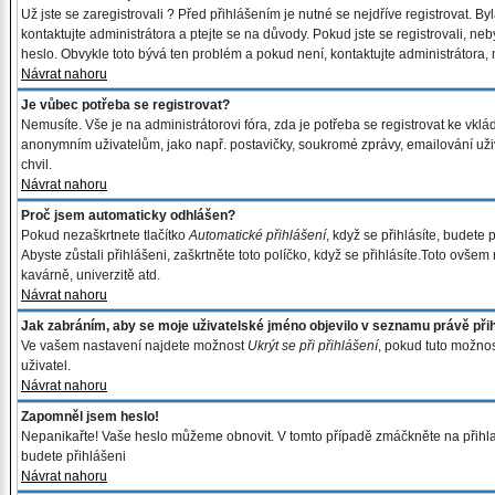
Už jste se zaregistrovali ? Před přihlášením je nutné se nejdříve registrovat. 
kontaktujte administrátora a ptejte se na důvody. Pokud jste se registrovali, neb
heslo. Obvykle toto bývá ten problém a pokud není, kontaktujte administrátora
Návrat nahoru
Je vůbec potřeba se registrovat?
Nemusíte. Vše je na administrátorovi fóra, zda je potřeba se registrovat ke v
anonymním uživatelům, jako např. postavičky, soukromé zprávy, emailování uživa
chvil.
Návrat nahoru
Proč jsem automaticky odhlášen?
Pokud nezaškrtnete tlačítko
Automatické přihlášení
, když se přihlásíte, budete
Abyste zůstali přihlášeni, zaškrtněte toto políčko, když se přihlásíte.Toto ovš
kavárně, univerzitě atd.
Návrat nahoru
Jak zabráním, aby se moje uživatelské jméno objevilo v seznamu právě př
Ve vašem nastavení najdete možnost
Ukrýt se při přihlášení
, pokud tuto možno
uživatel.
Návrat nahoru
Zapomněl jsem heslo!
Nepanikařte! Vaše heslo můžeme obnovit. V tomto případě zmáčkněte na přihlaš
budete přihlášeni
Návrat nahoru