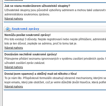
Jak se stanu moderátorem uživatelské skupiny?
Uživatelské skupiny jsou původně vytvořeny adminem a mohou také ustanovit mod
administrátora soukromou zprávou.
Návrat nahoru
Soukromé zprávy
Nemůžu posílat soukromé zprávy!
Pro toto existují 3 důvody. Nejste registrovaní nebo nejste přihlášeni, admini
toto je ten důvod, zeptejte se admina, proč to tomu tak je.
Návrat nahoru
Dostávám nechtěné soukromé zprávy!
Plánujeme přidání seznamu ignorovaných v systému zasílání privátních zpráv. 
uživateli zasílání zpráv zakázat.
Návrat nahoru
Dostal jsem spamový a obtížný mail od někoho z fóra!
To je nám líto. Příspěvkové formuláře obsahují obranné mechanismy, kterými se
kopii emailu, který jste obdrželi, což je velmi důležité (kvůli hlavičce, která p
Návrat nahoru