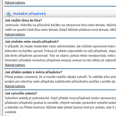
Návrat nahoru
Vkládání příspěvků
Jak vložím téma do fóra?
Jednouše. Klikněte na příslušné tlačítko na obrazovce fóra nebo tématu. Možná
vidět na spodní části fóra nebo tématu (Např.
Můžete přidávat nová témata, Můžet
Návrat nahoru
Jak změním nebo smažu příspěvek?
V případě, že nejste moderátor nebo administrátor, tak můžete upravovat nebo
kliknutím na tlačítko
upravit
. Pokud již někdo odpověděl na váš příspěvek, objeví
jste tento příspěvek upravovali. Toto se objeví, pokud nikdo neodpovídal, nebo 
Normální uživatelé nemohou příspěvek smazat, pokud na něj někdo již odpově
Návrat nahoru
Jak přidám podpis k mému příspěvku?
Přidat podpis znamená, že si musíte nejdřív nějaký vytvořit. To uděláte přes polo
podpis pro všechny vaše příspěvky zaškrtnutím příslušného políčka v profilu (
Návrat nahoru
Jak vytvořím anketu?
Vytvoření ankety je jednoduché. Když přidáte nový příspěvek (nebo upravovat pr
přidávání příspěvků (pokud to nevidíte, zřejmě nemáte oprávnění vytvářet anke
a klikněte na
Přidat možnost
. Můžete také přidat časový limit pro anketu, kde 
uvedete